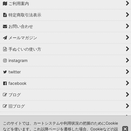
生き物の手ぬぐい
ご利用案内
特定商取引法表示
自然の手ぬぐい
お問い合わせ
食べ物の手ぬぐい
メールマガジン
道具・生活の手ぬぐい
手ぬぐいの使い方
歳時記・風物詩の手ぬぐい
instagram
ご当地手ぬぐい
twitter
お買い得いろいろ
facebook
残り一点です
ブログ
旧ブログ
取材・掲載・イベント出店
このサイトでは、カートシステムや利用状況の把握のためにCookie
などを使います。これ以降ページを遷移した場合、Cookieなどの設