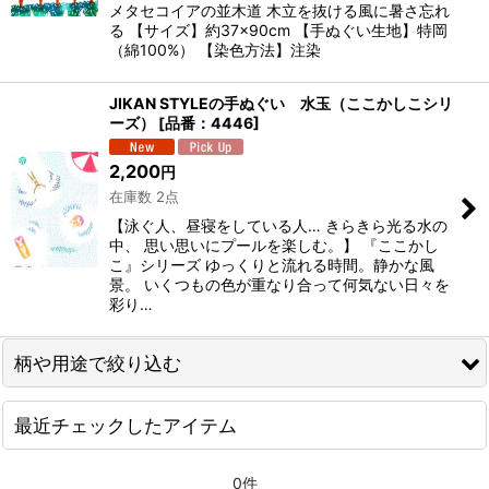
メタセコイアの並木道 木立を抜ける風に暑さ忘れ
る 【サイズ】約37×90cm 【手ぬぐい生地】特岡
（綿100%） 【染色方法】注染
絞り込む
JIKAN STYLEの手ぬぐい 水玉（ここかしこシリ
ーズ）
[
品番：4446
]
2,200
円
在庫数 2点
【泳ぐ人、昼寝をしている人… きらきら光る水の
中、 思い思いにプールを楽しむ。】 『ここかし
こ』シリーズ ゆっくりと流れる時間。静かな風
景。 いくつもの色が重なり合って何気ない日々を
彩り…
柄や用途で絞り込む
最近チェックしたアイテム
夏いろ手ぬぐい
涼呼ぶ手ぬぐい
0件