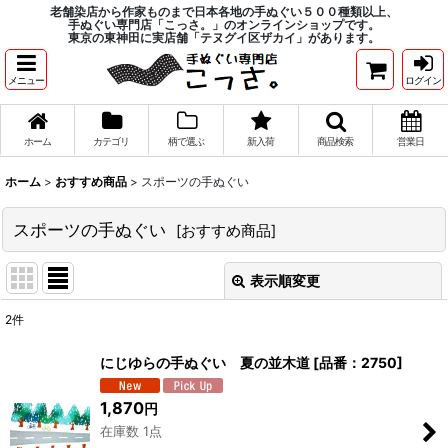
老舗染店から作家ものまで日本各地の手ぬぐい５００種類以上、
手ぬぐい専門店「こっさ。」のオンラインショップです。
東京の東神田に実店舗「テヌグイ区ザカイ」があります。
メニュー
ログイン
ホーム
カテゴリ
柄で選ぶ
新入荷
商品検索
営業日
ホーム
>
おすすめ商品
>
スポーツの手ぬぐい
スポーツの手ぬぐい
[
おすすめ商品
]
表示順変更
閉じる
2
件
表示数
:
にじゆらの手ぬぐい 夏の並木道
[
品番：2750
]
在庫あり
1,870
円
在庫数 1点
並び順
: