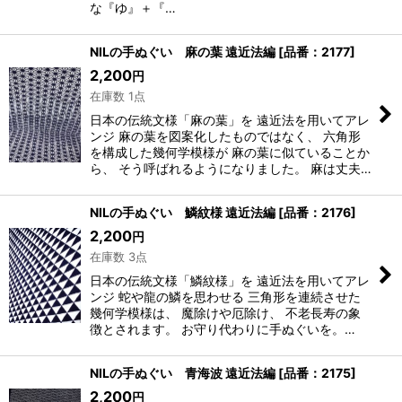
な『ゆ』＋『…
NILの手ぬぐい 麻の葉 遠近法編
[
品番：2177
]
2,200
円
在庫数 1点
日本の伝統文様「麻の葉」を 遠近法を用いてアレ
ンジ 麻の葉を図案化したものではなく、 六角形
を構成した幾何学模様が 麻の葉に似ていることか
ら、 そう呼ばれるようになりました。 麻は丈夫…
NILの手ぬぐい 鱗紋様 遠近法編
[
品番：2176
]
2,200
円
在庫数 3点
日本の伝統文様「鱗紋様」を 遠近法を用いてアレ
ンジ 蛇や龍の鱗を思わせる 三角形を連続させた
幾何学模様は、 魔除けや厄除け、 不老長寿の象
徴とされます。 お守り代わりに手ぬぐいを。…
NILの手ぬぐい 青海波 遠近法編
[
品番：2175
]
2,200
円