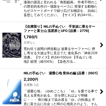
漫画の源流と言われる「鳥獣戯画」 作者不明のこ
の歴史的名作の一場面をベースに 登場する動物た
ちがスケートボードで繰り広げる物語を、 自由に
絞り込む
妄想してみてください。 【サイズ】約34×10…
【在庫限り】NILの手ぬぐい 手形波に乗るサー
ファーと富士山 流星群とUFO
[
品番：2776
]
1,760
円
在庫なし
荒れ狂う波間の押送船は 波乗るサーファーに 押
し寄せる大波は手に見立てた 進化系の「神奈川沖
浪裏」 【サイズ】約34×100cm 【手ぬぐい生
地】総理（綿100%） 【染色方法…
NILの手ぬぐい 湯愛心地 骨休め編
[
品番：2601
]
2,200
円
在庫数 2点
「湯愛心地」（ゆめごこち） 「ゆ」を愛でる事で
見える景色がある。 目を閉じればより明確
に・・・ 骨の髄まで染み渡る「ゆ」の快感は 不
意に富士山に出会った時の心地良さのよう。 そん