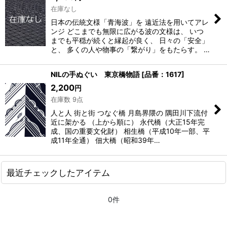
在庫なし
日本の伝統文様「青海波」を 遠近法を用いてアレ
ンジ どこまでも無限に広がる波の文様は、 いつ
までも平穏が続くと縁起が良く、 日々の「安全」
と、 多くの人や物事の「繋がり」をもたらす。 …
NILの手ぬぐい 東京橋物語
[
品番：1617
]
2,200
円
在庫数 9点
人と人 街と街 つなぐ橋 月島界隈の 隅田川下流付
近に架かる （上から順に） 永代橋（大正15年完
成、国の重要文化財） 相生橋（平成10年一部、平
成11年全通） 佃大橋（昭和39年…
最近チェックしたアイテム
0件