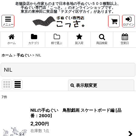
老舗染店から作家ものまで日本各地の手ぬぐい５００種類以上、
手ぬぐい専門店「こっさ。」のオンラインショップです。
東京の東神田に実店舗「テヌグイ区ザカイ」があります。
メニュー
ログイン
ホーム
カテゴリ
柄で選ぶ
新入荷
商品検索
営業日
ホーム
>
手ぬぐい
>
NIL
NIL
表示順変更
閉じる
7
件
表示数
:
NILの手ぬぐい 鳥獣戯画 スケートボード編
[
品
番：2600
]
在庫あり
2,200
円
在庫数 1点
並び順
: