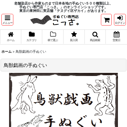
老舗染店から作家ものまで日本各地の手ぬぐい５００種類以上、
手ぬぐい専門店「こっさ。」のオンラインショップです。
東京の東神田に実店舗「テヌグイ区ザカイ」があります。
メニュー
ログイン
ホーム
カテゴリ
柄で選ぶ
新入荷
商品検索
営業日
ホーム
>
鳥獣戯画の手ぬぐい
鳥獣戯画の手ぬぐい