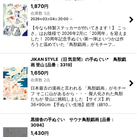
1,870
円
在庫数 3点
2026
02
04
20:00
～
年
月
日
【今なら特製ステッカーが付いてきます！】 こっ
さ。はお陰様で 2026年2月に「20周年」を迎えま
した！ 20周年記念手ぬぐい第一弾は いつかは作
ろうと温めていた「鳥獣戯画」がモチーフ…
JIKAN STYLE（旧 気音間）の手ぬぐい* 鳥獣戯
画 登山
[
品番：3319
]
1,650
円
在庫数 2点
日本最古の漫画と言われる 「鳥獣戯画」がモチー
フ そこに山があるから・・・ 擬人化された鳥獣
たちが 登山に挑戦しました 【サイズ】約
36×90cm 【手ぬぐい生地】総理（綿10…
黒猫舎の手ぬぐい サウナ鳥獣戯画
[
品番：
3094
]
1,430
円