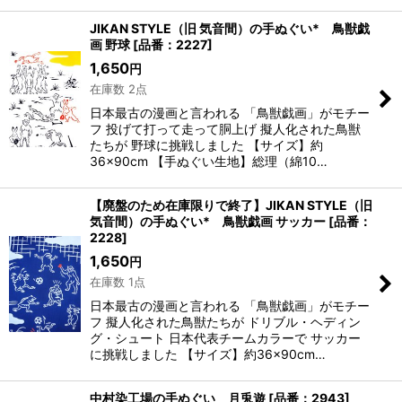
JIKAN STYLE（旧 気音間）の手ぬぐい* 鳥獣戯
画 野球
[
品番：2227
]
1,650
円
在庫数 2点
日本最古の漫画と言われる 「鳥獣戯画」がモチー
フ 投げて打って走って胴上げ 擬人化された鳥獣
たちが 野球に挑戦しました 【サイズ】約
36×90cm 【手ぬぐい生地】総理（綿10…
【廃盤のため在庫限りで終了】JIKAN STYLE（旧
気音間）の手ぬぐい* 鳥獣戯画 サッカー
[
品番：
2228
]
1,650
円
在庫数 1点
日本最古の漫画と言われる 「鳥獣戯画」がモチー
フ 擬人化された鳥獣たちが ドリブル・ヘディン
グ・シュート 日本代表チームカラーで サッカー
に挑戦しました 【サイズ】約36×90cm…
中村染工場の手ぬぐい 月兎遊
[
品番：2943
]