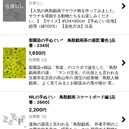
在庫なし
【人気の鳥獣戯画でサウナ柄を作ってみました。
サウナを堪能する動物たちをお楽しみくださ
い。】 【サイズ】約34×90cm 【手ぬぐい生地】
総理（綿100%） 【染色方法】注染
梨園染の手ぬぐい* 鳥獣戯画茶の湯図 鶯色
[
品
番：2349
]
1,650
円
在庫数 2点
梨園染×雑誌「和楽」のコラボで誕生した 「鳥獣
戯画茶の湯」 「マンガ文化」の元祖とも言われる
京都市右京区の高山寺の 国宝の絵巻物「鳥獣人物
戯画」 よく見てみるとお馴染みの兎や猿が 茶…
NILの手ぬぐい 鳥獣戯画 スケートボード編
[
品
番：2600
]
2,200
円
在庫数 1点
漫画の源流と言われる「鳥獣戯画」 作者不明のこ