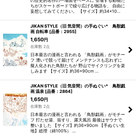
の歴史的名作の一場面をベースに 登場する動物た
ちがスケートボードで繰り広げる物語を、 自由に
妄想してみてください。 【サイズ】約34×10…
JIKAN STYLE（旧 気音間）の手ぬぐい* 鳥獣戯
画 自転車
[
品番：2955
]
1,650
円
在庫数 2点
日本最古の漫画と言われる 「鳥獣戯画」がモチー
フ 漕いで競って届けて メンテナンスも忘れずに
擬人化された鳥獣たちが 野山でサイクリングを楽
しみます 【サイズ】約36×90cm …
JIKAN STYLE（旧 気音間）の手ぬぐい* 鳥獣戯
画 温泉
[
品番：2864
]
1,650
円
在庫数 2点
日本最古の漫画と言われる 「鳥獣戯画」がモチー
フ 打たせ湯、垢すり、露天風呂 最後はサウナで
整いました 【サイズ】約36×90cm 【手ぬぐい生
地】総理（綿100%） …