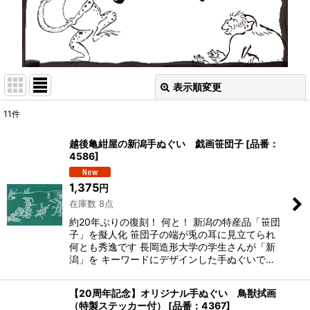
表示順変更
閉じる
11
件
表示数
:
越後亀紺屋の新潟手ぬぐい 戯画笹団子
[
品番：
4586
]
在庫あり
1,375
円
並び順
:
在庫数 8点
約20年ぶりの復刻！ 何と！ 新潟の特産品「笹団
子」を擬人化 笹団子の端が兎の耳に見立てられ
絞り込む
何とも秀逸です 長岡造形大学の学生さんが「新
潟」を キーワードにデザインした手ぬぐいで…
【20周年記念】オリジナル手ぬぐい 鳥獣拭画
（特製ステッカー付）
[
品番：4367
]