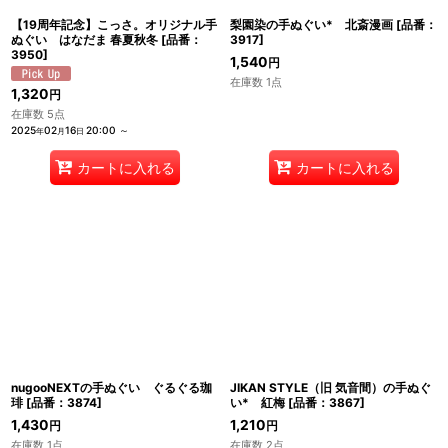
【19周年記念】こっさ。オリジナル手
梨園染の手ぬぐい* 北斎漫画
[
品番：
ぬぐい はなだま 春夏秋冬
[
品番：
3917
]
3950
]
1,540
円
在庫数 1点
1,320
円
在庫数 5点
2025
02
16
20:00
～
年
月
日
カートに入れる
カートに入れる
nugooNEXTの手ぬぐい ぐるぐる珈
JIKAN STYLE（旧 気音間）の手ぬぐ
琲
[
品番：3874
]
い* 紅梅
[
品番：3867
]
1,430
1,210
円
円
在庫数 1点
在庫数 2点