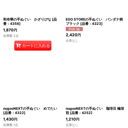
和布華の手ぬぐい かざりびな
[
品
EGO STOREの手ぬぐい バンダナ柄
番：4356
]
ブラック
[
品番：4323
]
1,870
円
2,420
円
在庫数 2点
在庫なし
カートに入れる
nugooNEXTの手ぬぐい めでたい
nugooNEXTの手ぬぐい 珈琲豆 極深
[
品番：4322
]
煎
[
品番：4252
]
1,430
1,210
円
円
在庫数 1点
在庫なし