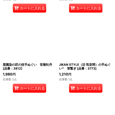
カートに入れる
カートに入れる
梨園染の匠の技手ぬぐい 笹菊牡丹
JIKAN STYLE（旧 気音間）の手ぬぐ
[
品番：3812
]
い* 管繋ぎ
[
品番：3773
]
1,980
1,210
円
円
在庫数 2点
在庫数 1点
カートに入れる
カートに入れる