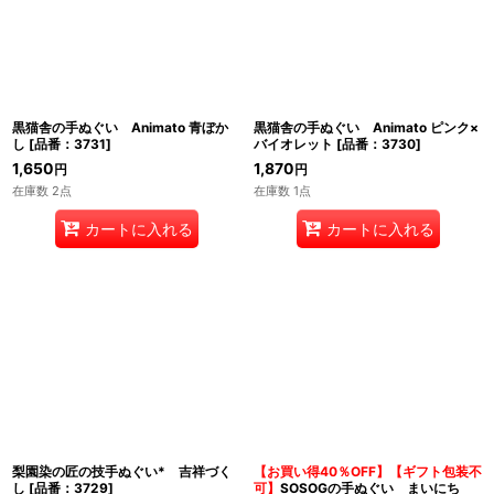
黒猫舎の手ぬぐい Animato 青ぼか
黒猫舎の手ぬぐい Animato ピンク×
し
[
品番：3731
]
バイオレット
[
品番：3730
]
1,650
1,870
円
円
在庫数 2点
在庫数 1点
カートに入れる
カートに入れる
梨園染の匠の技手ぬぐい* 吉祥づく
【お買い得40％OFF】【ギフト包装不
し
[
品番：3729
]
可】
SOSOGの手ぬぐい まいにち