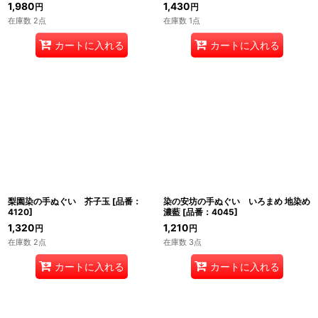
1,980
1,430
円
円
在庫数 2点
在庫数 1点
カートに入れる
カートに入れる
梨園染の手ぬぐい 芥子玉
[
品番：
染の安坊の手ぬぐい いろまめ 地染め
4120
]
濃藍
[
品番：4045
]
1,320
1,210
円
円
在庫数 2点
在庫数 3点
カートに入れる
カートに入れる