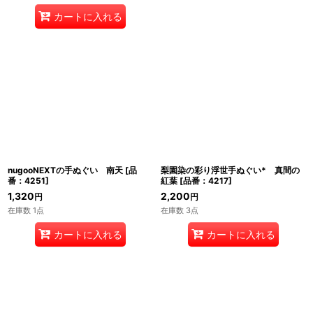
カートに入れる
nugooNEXTの手ぬぐい 南天
[
品
梨園染の彩り浮世手ぬぐい* 真間の
番：4251
]
紅葉
[
品番：4217
]
1,320
2,200
円
円
在庫数 1点
在庫数 3点
カートに入れる
カートに入れる