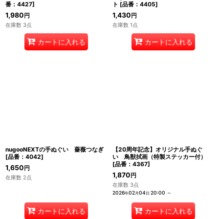
番：4427
]
ト
[
品番：4405
]
1,980
1,430
円
円
在庫数 3点
在庫数 1点
カートに入れる
カートに入れる
nugooNEXTの手ぬぐい 薔薇つなぎ
【20周年記念】オリジナル手ぬぐ
[
品番：4042
]
い 鳥獣拭画（特製ステッカー付）
[
品番：4367
]
1,650
円
1,870
円
在庫数 2点
在庫数 3点
2026
02
04
20:00
～
年
月
日
カートに入れる
カートに入れる