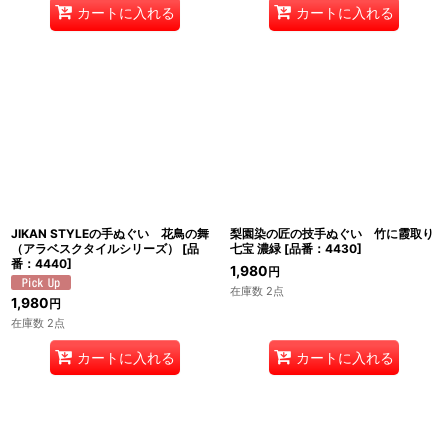
カートに入れる
カートに入れる
JIKAN STYLEの手ぬぐい 花鳥の舞
梨園染の匠の技手ぬぐい 竹に霞取り
（アラベスクタイルシリーズ）
[
品
七宝 濃緑
[
品番：4430
]
番：4440
]
1,980
円
在庫数 2点
1,980
円
在庫数 2点
カートに入れる
カートに入れる