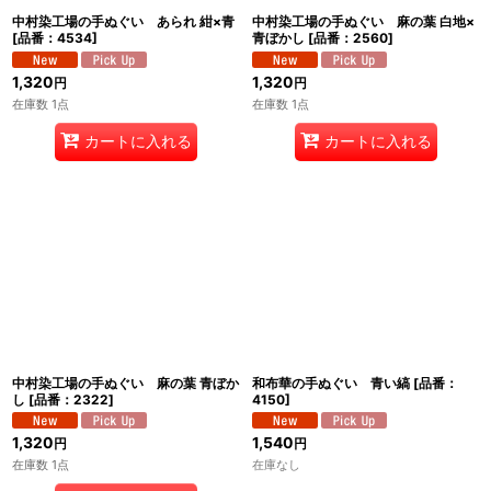
中村染工場の手ぬぐい あられ 紺×青
中村染工場の手ぬぐい 麻の葉 白地×
[
品番：4534
]
青ぼかし
[
品番：2560
]
1,320
1,320
円
円
在庫数 1点
在庫数 1点
カートに入れる
カートに入れる
中村染工場の手ぬぐい 麻の葉 青ぼか
和布華の手ぬぐい 青い縞
[
品番：
し
[
品番：2322
]
4150
]
1,320
1,540
円
円
在庫数 1点
在庫なし