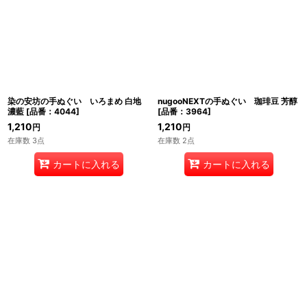
染の安坊の手ぬぐい いろまめ 白地
nugooNEXTの手ぬぐい 珈琲豆 芳醇
濃藍
[
品番：4044
]
[
品番：3964
]
1,210
1,210
円
円
在庫数 3点
在庫数 2点
カートに入れる
カートに入れる