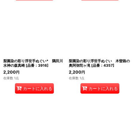
梨園染の彩り浮世手ぬぐい* 隅田川
梨園染の彩り浮世手ぬぐい 木曽路の
水神の森真崎
[
品番：3916
]
奥阿弥陀ヶ滝
[
品番：4357
]
2,200
2,200
円
円
在庫数 1点
在庫数 1点
カートに入れる
カートに入れる