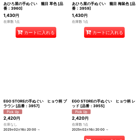
あひろ屋の手ぬぐい 籠目 草色
[
品
あひろ屋の手ぬぐい 籠目 梅鼠色
[
品
番：3960
]
番：3959
]
1,430
1,430
円
円
在庫数 1点
在庫数 1点
カートに入れる
カートに入れる
EGO STOREの手ぬぐい ヒョウ柄 ブ
EGO STOREの手ぬぐい ヒョウ柄 レ
ラウン
[
品番：3957
]
ッド
[
品番：3955
]
2,420
2,420
円
円
在庫なし
在庫数 1点
2025
02
16
20:00
～
2025
02
16
20:00
～
年
月
日
年
月
日