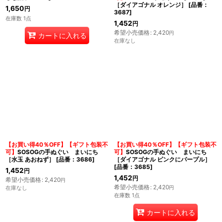
［ダイアゴナル オレンジ］
[
品番：
1,650
円
3687
]
在庫数 1点
1,452
円
希望小売価格
:
2,420
円
カートに入れる
在庫なし
【お買い得40％OFF】【ギフト包装不
【お買い得40％OFF】【ギフト包装不
可】
SOSOGの手ぬぐい まいにち
可】
SOSOGの手ぬぐい まいにち
［水玉 あおねず］
[
品番：3686
]
［ダイアゴナル ピンクにパープル］
[
品番：3685
]
1,452
円
1,452
円
希望小売価格
:
2,420
円
希望小売価格
:
2,420
在庫なし
円
在庫数 1点
カートに入れる