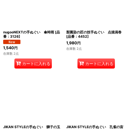
nugooNEXTの手ぬぐい 傘時雨
[
品
梨園染の匠の技手ぬぐい 点描渦巻
番：3126
]
[
品番：4452
]
1,980
円
1,540
円
在庫数 2点
在庫数 2点
カートに入れる
カートに入れる
JIKAN STYLEの手ぬぐい 獅子の玉
JIKAN STYLEの手ぬぐい 孔雀の宙