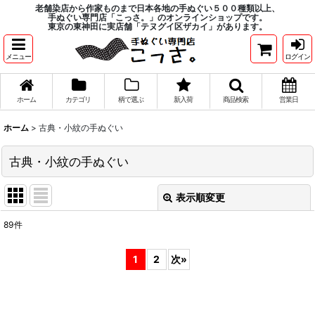
老舗染店から作家ものまで日本各地の手ぬぐい５００種類以上、
手ぬぐい専門店「こっさ。」のオンラインショップです。
東京の東神田に実店舗「テヌグイ区ザカイ」があります。
メニュー
ログイン
ホーム
カテゴリ
柄で選ぶ
新入荷
商品検索
営業日
ホーム
>
古典・小紋の手ぬぐい
古典・小紋の手ぬぐい
表示順変更
閉じる
89
件
表示数
:
1
2
次
»
在庫あり
並び順
: