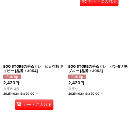
カートに入れる
EGO STOREの手ぬぐい ヒョウ柄 ネ
EGO STOREの手ぬぐい バンダナ柄
イビー
[
品番：3954
]
ブルー
[
品番：3953
]
2,420
2,420
円
円
在庫数 3点
在庫なし
2025
02
16
20:00
～
2025
02
16
20:00
～
年
月
日
年
月
日
カートに入れる