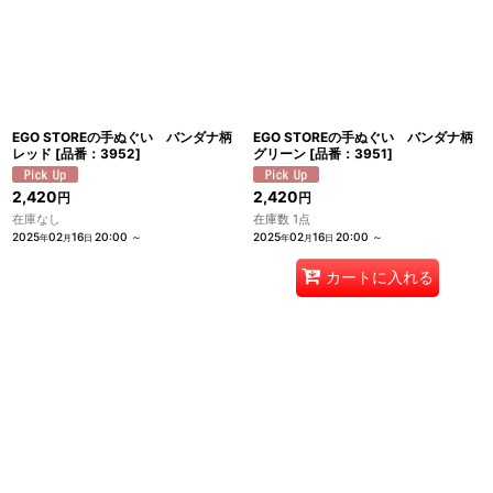
EGO STOREの手ぬぐい バンダナ柄
EGO STOREの手ぬぐい バンダナ柄
レッド
[
品番：3952
]
グリーン
[
品番：3951
]
2,420
2,420
円
円
在庫なし
在庫数 1点
2025
02
16
20:00
～
2025
02
16
20:00
～
年
月
日
年
月
日
カートに入れる