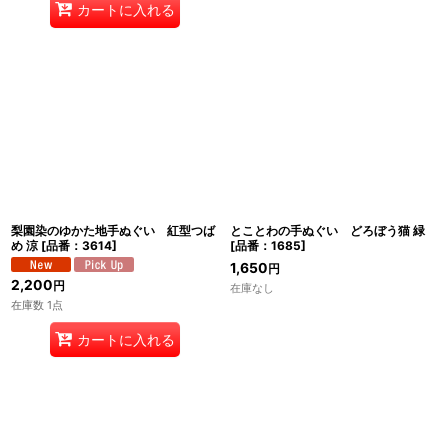
カートに入れる
梨園染のゆかた地手ぬぐい 紅型つば
とことわの手ぬぐい どろぼう猫 緑
め 涼
[
品番：3614
]
[
品番：1685
]
1,650
円
2,200
円
在庫なし
在庫数 1点
カートに入れる