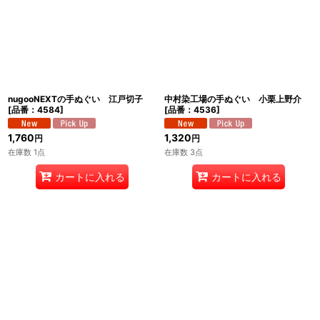
絞り込む
nugooNEXTの手ぬぐい 江戸切子
中村染工場の手ぬぐい 小栗上野介
[
品番：4584
]
[
品番：4536
]
1,760
1,320
円
円
在庫数 1点
在庫数 3点
カートに入れる
カートに入れる