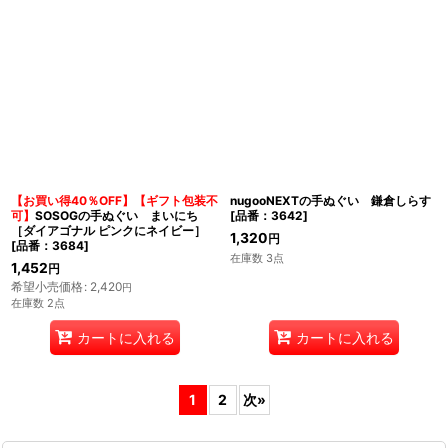
【お買い得40％OFF】【ギフト包装不
nugooNEXTの手ぬぐい 鎌倉しらす
可】
SOSOGの手ぬぐい まいにち
[
品番：3642
]
［ダイアゴナル ピンクにネイビー］
1,320
円
[
品番：3684
]
在庫数 3点
1,452
円
希望小売価格
:
2,420
円
在庫数 2点
カートに入れる
カートに入れる
1
2
次
»