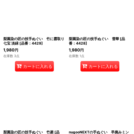
梨園染の匠の技手ぬぐい 竹に霞取り
梨園染の匠の技手ぬぐい 雪華
[
品
七宝 淡緑
[
品番：4429
]
番：4428
]
1,980
1,980
円
円
在庫数 3点
在庫数 1点
カートに入れる
カートに入れる
梨園染の匠の技手ぬぐい 竹菱
[
品
nugooNEXTの手ぬぐい 早摘みミン