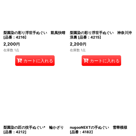
梨園染の彩り浮世手ぬぐい 凱風快晴
梨園染の彩り浮世手ぬぐい 神奈川沖
[
品番：4216
]
浪裏
[
品番：4215
]
2,200
2,200
円
円
在庫数 1点
在庫数 1点
カートに入れる
カートに入れる
梨園染の匠の技手ぬぐい* 輪かざり
nugooNEXTの手ぬぐい 雪華模様
[
品番：4212
]
[
品番：4182
]