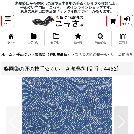
老舗染店から作家ものまで日本各地の手ぬぐい５００種類以上、
手ぬぐい専門店「こっさ。」のオンラインショップです。
東京の東神田に実店舗「テヌグイ区ザカイ」があります。
メニュー
ログイン
ホーム
カテゴリ
柄で選ぶ
新入荷
商品検索
営業日
ホーム
>
手ぬぐい
>
梨園染（戸田屋商店）
>
梨園染の匠の技手ぬぐい 点描渦巻
梨園染の匠の技手ぬぐい 点描渦巻
[
品番：4452
]