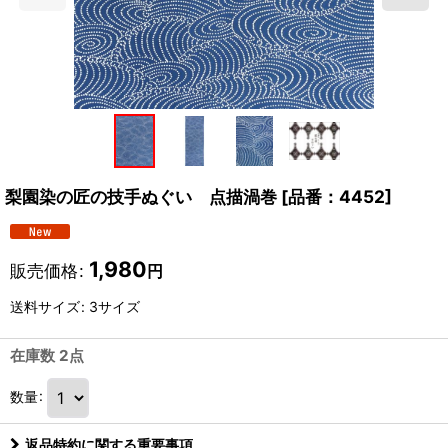
梨園染の匠の技手ぬぐい 点描渦巻
[
品番：4452
]
1,980
販売価格
:
円
送料サイズ
:
3サイズ
在庫数 2点
数量
:
返品特約に関する重要事項