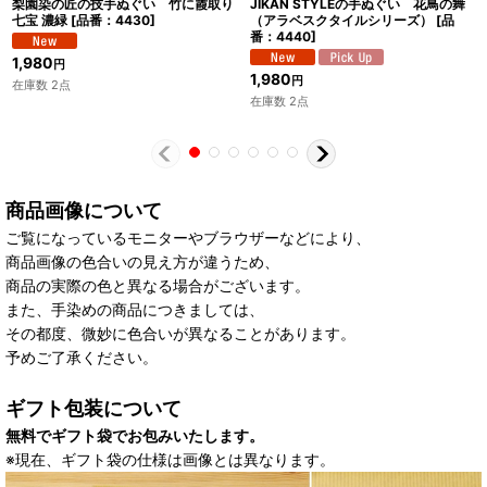
梨園染の匠の技手ぬぐい 竹に霞取り
JIKAN STYLEの手ぬぐい 花鳥の舞
七宝 濃緑
[
品番：4430
]
（アラベスクタイルシリーズ）
[
品
番：4440
]
1,980
円
1,980
円
在庫数 2点
在庫数 2点
商品画像について
ご覧になっているモニターやブラウザーなどにより、
商品画像の色合いの見え方が違うため、
商品の実際の色と異なる場合がございます。
また、手染めの商品につきましては、
その都度、微妙に色合いが異なることがあります。
予めご了承ください。
ギフト包装について
無料でギフト袋でお包みいたします。
※現在、ギフト袋の仕様は画像とは異なります。