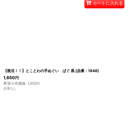
カートに入れる
【復活！！】とことわの手ぬぐい ぱぐ 黒
[
品番：1848
]
1,650
円
希望小売価格
:
1,650
円
在庫なし