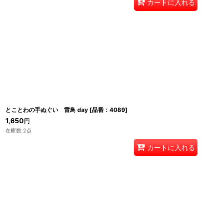
カートに入れる
とことわの手ぬぐい 雷鳥 day
[
品番：4089
]
1,650
円
在庫数 2点
カートに入れる