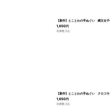
絞り込む
【新作】とことわの手ぬぐい 縄文女子
1,650
円
在庫数 5点
【新作】とことわの手ぬぐい クロコサ
1,650
円
在庫数 3点