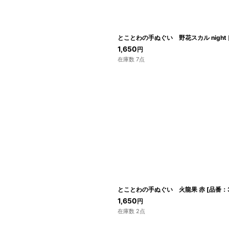
とことわの手ぬぐい 野花スカル night
1,650
円
在庫数 7点
とことわの手ぬぐい 火龍果 赤
[
品番：3
1,650
円
在庫数 2点