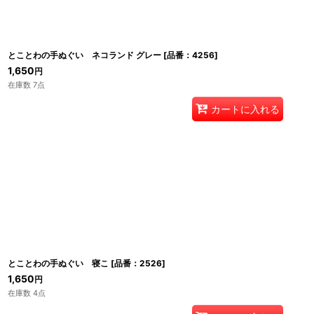
とことわの手ぬぐい ネコランド グレー
[
品番：4256
]
1,650
円
在庫数 7点
カートに入れる
とことわの手ぬぐい 寝こ
[
品番：2526
]
1,650
円
在庫数 4点