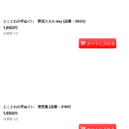
とことわの手ぬぐい 野花スカル day
[
品番：3622
]
1,650
円
在庫数 7点
カートに入れる
とことわの手ぬぐい 実芭蕉
[
品番：3165
]
1,650
円
在庫数 1点
カートに入れる