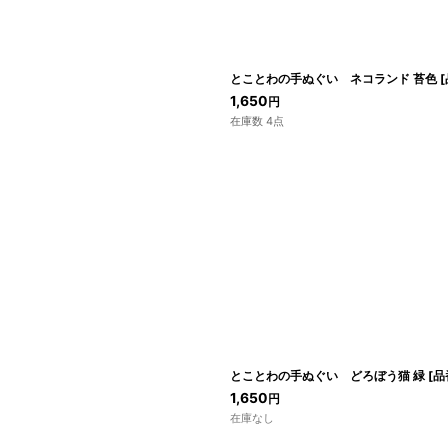
とことわの手ぬぐい ネコランド 苔色
[
1,650
円
在庫数 4点
とことわの手ぬぐい どろぼう猫 緑
[
品
1,650
円
在庫なし