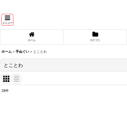
メニュー
ホーム
カテゴリ
ホーム
>
手ぬぐい
>
とことわ
とことわ
28
件
表示数
:
在庫あり
並び順
: