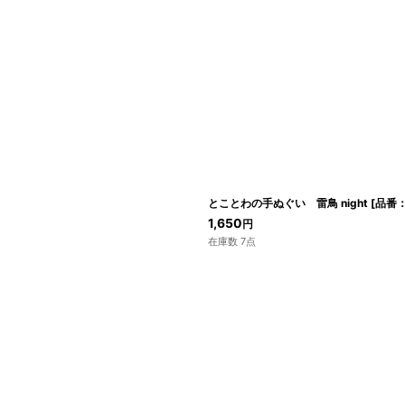
とことわの手ぬぐい 雷鳥 night
[
品番：
1,650
円
在庫数 7点