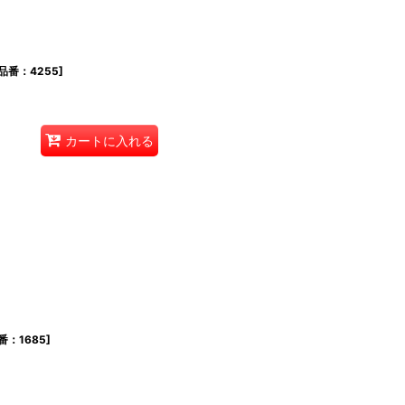
品番：4255
]
カートに入れる
番：1685
]