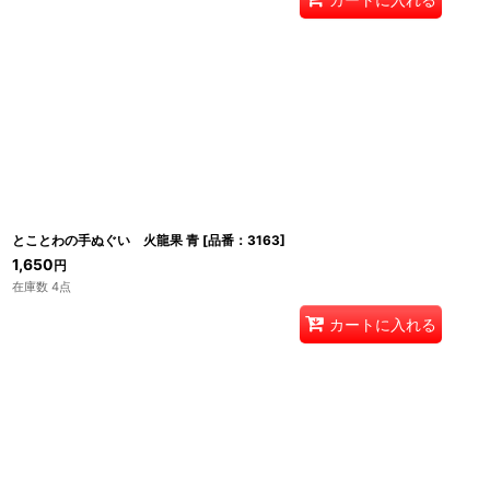
とことわの手ぬぐい 火龍果 青
[
品番：3163
]
1,650
円
在庫数 4点
カートに入れる