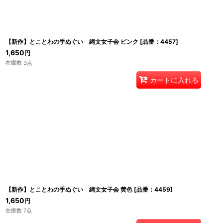
【新作】とことわの手ぬぐい 縄文女子会 ピンク
[
品番：4457
]
1,650
円
在庫数 3点
カートに入れる
【新作】とことわの手ぬぐい 縄文女子会 黄色
[
品番：4459
]
1,650
円
在庫数 7点