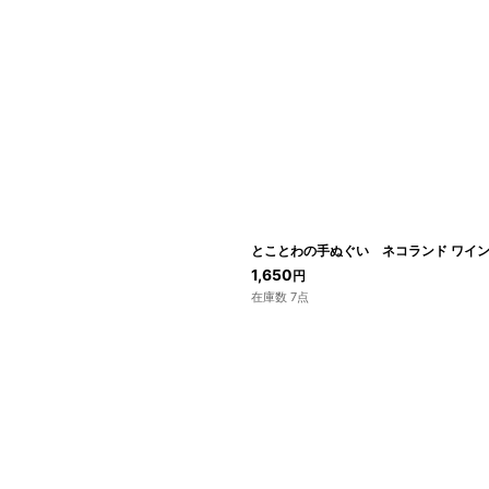
とことわの手ぬぐい ネコランド ワイ
1,650
円
在庫数 7点