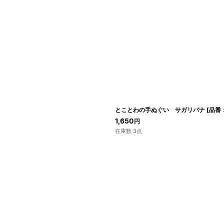
とことわの手ぬぐい サガリバナ
[
品番：
1,650
円
在庫数 3点