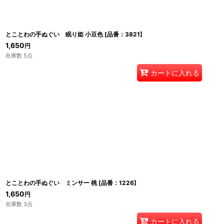
とことわの手ぬぐい 眠り姫 小豆色
[
品番：3821
]
1,650
円
在庫数 5点
カートに入れる
とことわの手ぬぐい ミンサー 桃
[
品番：1226
]
1,650
円
在庫数 3点
カートに入れる