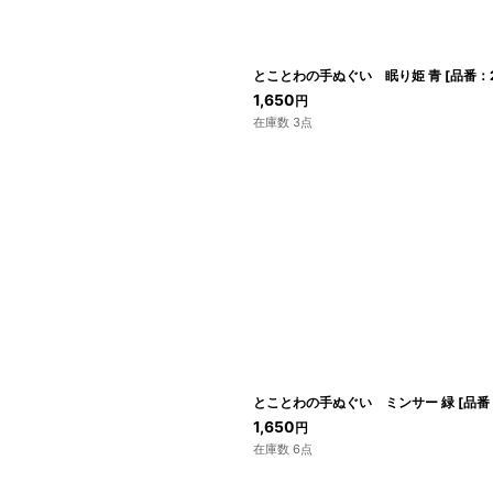
とことわの手ぬぐい 眠り姫 青
[
品番：2
1,650
円
在庫数 3点
とことわの手ぬぐい ミンサー 緑
[
品番
1,650
円
在庫数 6点