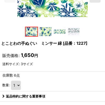
とことわの手ぬぐい ミンサー 緑
[
品番：1227
]
1,650
販売価格
:
円
送料サイズ
:
3サイズ
在庫数 6点
数量
:
返品特約に関する重要事項