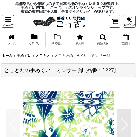
老舗染店から作家ものまで日本各地の手ぬぐい５００種類以上、
手ぬぐい専門店「こっさ。」のオンラインショップです。
東京の東神田に実店舗「テヌグイ区ザカイ」があります。
メニュー
ログイン
ホーム
カテゴリ
柄で選ぶ
新入荷
商品検索
営業日
ホーム
>
手ぬぐい
>
とことわ
>
とことわの手ぬぐい ミンサー 緑
とことわの手ぬぐい ミンサー 緑
[
品番：1227
]