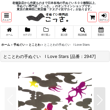
老舗染店から作家ものまで日本各地の手ぬぐい５００種類以上、
手ぬぐい専門店「こっさ。」のオンラインショップです。
東京の東神田に実店舗「テヌグイ区ザカイ」があります。
メニュー
ログイン
ホーム
カテゴリ
柄で選ぶ
新入荷
商品検索
営業日
ホーム
>
手ぬぐい
>
とことわ
>
とことわの手ぬぐい I Love Stars
とことわの手ぬぐい I Love Stars
[
品番：2947
]