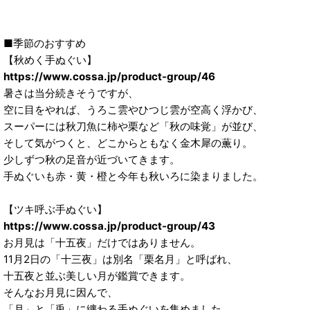
■季節のおすすめ
【秋めく手ぬぐい】
https://www.cossa.jp/product-group/46
暑さは当分続きそうですが、
空に目をやれば、うろこ雲やひつじ雲が空高く浮かび、
スーパーには秋刀魚に柿や栗など「秋の味覚」が並び、
そして気がつくと、どこからともなく金木犀の薫り。
少しずつ秋の足音が近づいてきます。
手ぬぐいも赤・黄・橙と今年も秋いろに染まりました。
【ツキ呼ぶ手ぬぐい】
https://www.cossa.jp/product-group/43
お月見は「十五夜」だけではありません。
11月2日の「十三夜」は別名「栗名月」と呼ばれ、
十五夜と並ぶ美しい月が鑑賞できます。
そんなお月見に因んで、
「月」と「兎」に纏わる手ぬぐいを集めました。