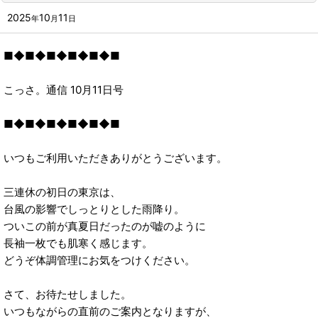
2024年
2025
10
11
年
月
日
2023年
■◆■◆■◆■◆■◆■
2022年
2021年
こっさ。通信 10月11日号
■◆■◆■◆■◆■◆■
いつもご利用いただきありがとうございます。
三連休の初日の東京は、
台風の影響でしっとりとした雨降り。
ついこの前が真夏日だったのが嘘のように
長袖一枚でも肌寒く感じます。
どうぞ体調管理にお気をつけください。
さて、お待たせしました。
いつもながらの直前のご案内となりますが、