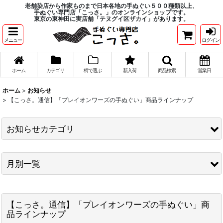
老舗染店から作家ものまで日本各地の手ぬぐい５００種類以上、
手ぬぐい専門店「こっさ。」のオンラインショップです。
東京の東神田に実店舗「テヌグイ区ザカイ」があります。
メニュー
ログイン
ホーム
カテゴリ
柄で選ぶ
新入荷
商品検索
営業日
ホーム
>
お知らせ
>
【こっさ。通信】「プレイオンワーズの手ぬぐい」商品ラインナップ
お知らせカテゴリ
商品入荷情報
月別一覧
こっさ。通信
2026年
キャンペーン情報
【こっさ。通信】「プレイオンワーズの手ぬぐい」商
2025年
その他お知らせ
品ラインナップ