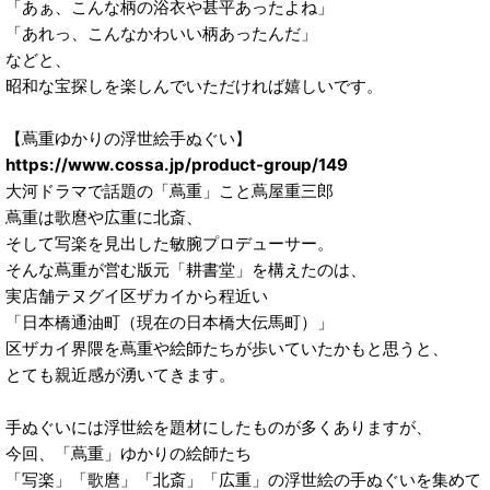
「あぁ、こんな柄の浴衣や甚平あったよね」
「あれっ、こんなかわいい柄あったんだ」
などと、
昭和な宝探しを楽しんでいただければ嬉しいです。
【蔦重ゆかりの浮世絵手ぬぐい】
https://www.cossa.jp/product-group/149
大河ドラマで話題の「蔦重」こと蔦屋重三郎
蔦重は歌麿や広重に北斎、
そして写楽を見出した敏腕プロデューサー。
そんな蔦重が営む版元「耕書堂」を構えたのは、
実店舗テヌグイ区ザカイから程近い
「日本橋通油町（現在の日本橋大伝馬町）」
区ザカイ界隈を蔦重や絵師たちが歩いていたかもと思うと、
とても親近感が湧いてきます。
手ぬぐいには浮世絵を題材にしたものが多くありますが、
今回、「蔦重」ゆかりの絵師たち
「写楽」「歌麿」「北斎」「広重」の浮世絵の手ぬぐいを集めて