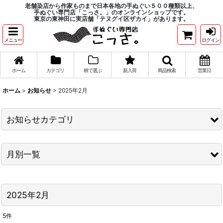
老舗染店から作家ものまで日本各地の手ぬぐい５００種類以上、
手ぬぐい専門店「こっさ。」のオンラインショップです。
東京の東神田に実店舗「テヌグイ区ザカイ」があります。
メニュー
ログイン
ホーム
カテゴリ
柄で選ぶ
新入荷
商品検索
営業日
ホーム
>
お知らせ
>
2025年2月
お知らせカテゴリ
商品入荷情報
月別一覧
こっさ。通信
2026年
キャンペーン情報
2025年2月
2025年
その他お知らせ
2024年
5
件