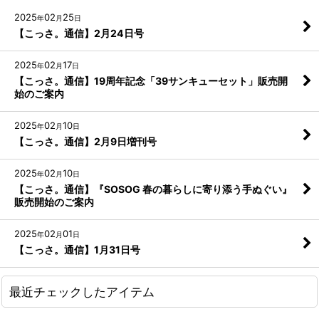
2023年
2025
02
25
年
月
日
【こっさ。通信】2月24日号
2022年
2025
02
17
年
月
日
2021年
【こっさ。通信】19周年記念「39サンキューセット」販売開
始のご案内
2025
02
10
年
月
日
【こっさ。通信】2月9日増刊号
2025
02
10
年
月
日
【こっさ。通信】『SOSOG 春の暮らしに寄り添う手ぬぐい』
販売開始のご案内
2025
02
01
年
月
日
【こっさ。通信】1月31日号
最近チェックしたアイテム