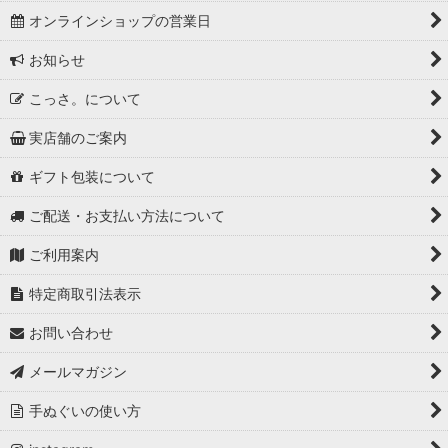
オンラインショップの営業日
スポーツの手ぬぐい
お知らせ
匠の技手ぬぐい
こっさ。について
古典・小紋の手ぬぐい
実店舗のご案内
縁起物の手ぬぐい
ギフト包装について
植物の手ぬぐい
ご配送・お支払い方法について
生き物の手ぬぐい
ご利用案内
特定商取引法表示
自然の手ぬぐい
お問い合わせ
食べ物の手ぬぐい
メールマガジン
道具・生活の手ぬぐい
手ぬぐいの使い方
歳時記・風物詩の手ぬぐい