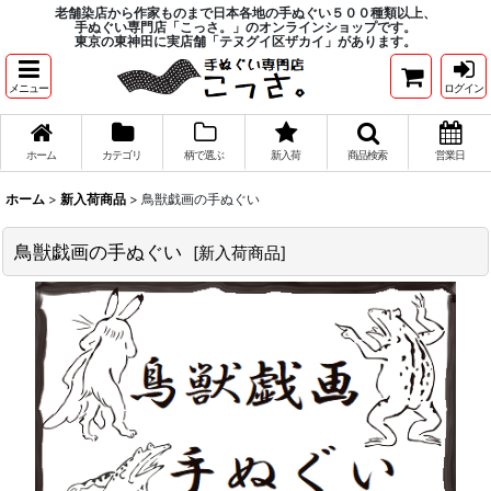
老舗染店から作家ものまで日本各地の手ぬぐい５００種類以上、
手ぬぐい専門店「こっさ。」のオンラインショップです。
東京の東神田に実店舗「テヌグイ区ザカイ」があります。
メニュー
ログイン
ホーム
カテゴリ
柄で選ぶ
新入荷
商品検索
営業日
ホーム
>
新入荷商品
>
鳥獣戯画の手ぬぐい
鳥獣戯画の手ぬぐい
[
新入荷商品
]