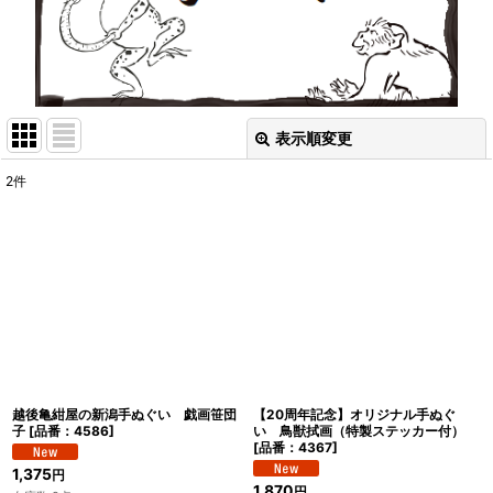
表示順変更
閉じる
2
件
表示数
:
在庫あり
並び順
:
絞り込む
越後亀紺屋の新潟手ぬぐい 戯画笹団
【20周年記念】オリジナル手ぬぐ
子
[
品番：4586
]
い 鳥獣拭画（特製ステッカー付）
[
品番：4367
]
1,375
円
1,870
円