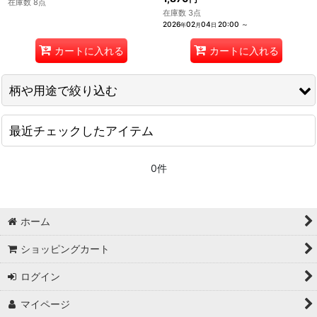
在庫数 8点
在庫数 3点
2026
02
04
20:00
～
年
月
日
カートに入れる
カートに入れる
柄や用途で絞り込む
最近チェックしたアイテム
夏いろ手ぬぐい
涼呼ぶ手ぬぐい
0件
アウトドアな手ぬぐい
鳥獣戯画の手ぬぐい
ホーム
ショッピングカート
猫の手ぬぐい
ログイン
浮世絵手ぬぐい
マイページ
キャラクター・ゆるキャラ手ぬぐい