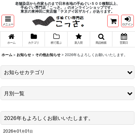
老舗染店から作家ものまで日本各地の手ぬぐい５００種類以上、
手ぬぐい専門店「こっさ。」のオンラインショップです。
東京の東神田に実店舗「テヌグイ区ザカイ」があります。
メニュー
ログイン
ホーム
カテゴリ
柄で選ぶ
新入荷
商品検索
営業日
ホーム
>
お知らせ
>
その他お知らせ
>
2026年もよろしくお願いいたします。
お知らせカテゴリ
商品入荷情報
月別一覧
こっさ。通信
2026年
キャンペーン情報
2026年もよろしくお願いいたします。
2025年
その他お知らせ
2024年
2026
01
01
年
月
日