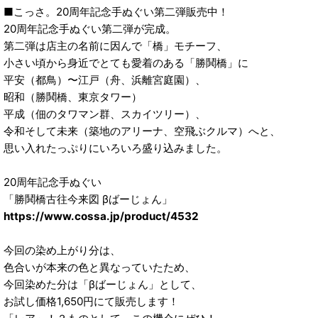
■こっさ。20周年記念手ぬぐい第二弾販売中！
20周年記念手ぬぐい第二弾が完成。
第二弾は店主の名前に因んで「橋」モチーフ、
小さい頃から身近でとても愛着のある「勝鬨橋」に
平安（都鳥）〜江戸（舟、浜離宮庭園）、
昭和（勝鬨橋、東京タワー）
平成（佃のタワマン群、スカイツリー）、
令和そして未来（築地のアリーナ、空飛ぶクルマ）へと、
思い入れたっぷりにいろいろ盛り込みました。
20周年記念手ぬぐい
「勝鬨橋古往今来図 βばーじょん」
https://www.cossa.jp/product/4532
今回の染め上がり分は、
色合いが本来の色と異なっていたため、
今回染めた分は「βばーじょん」として、
お試し価格1,650円にて販売します！