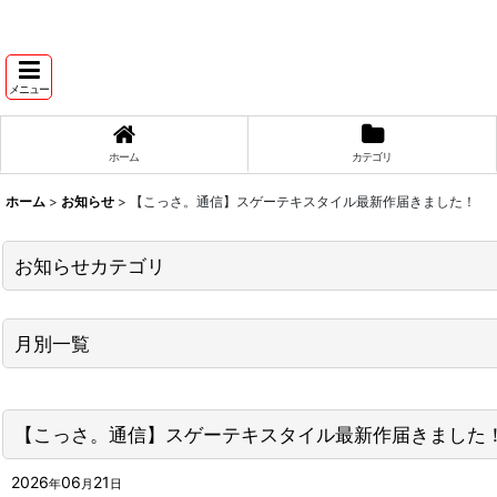
メニュー
ホーム
カテゴリ
ホーム
>
お知らせ
>
【こっさ。通信】スゲーテキスタイル最新作届きました！
お知らせカテゴリ
商品入荷情報
月別一覧
こっさ。通信
2026年
キャンペーン情報
【こっさ。通信】スゲーテキスタイル最新作届きました
2025年
その他お知らせ
2024年
2026
06
21
年
月
日