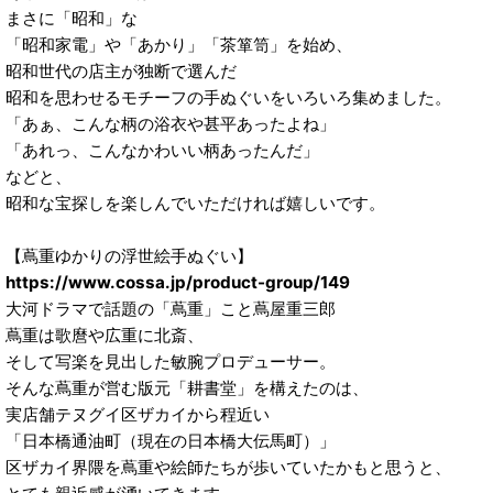
まさに「昭和」な
「昭和家電」や「あかり」「茶箪笥」を始め、
昭和世代の店主が独断で選んだ
昭和を思わせるモチーフの手ぬぐいをいろいろ集めました。
「あぁ、こんな柄の浴衣や甚平あったよね」
「あれっ、こんなかわいい柄あったんだ」
などと、
昭和な宝探しを楽しんでいただければ嬉しいです。
【蔦重ゆかりの浮世絵手ぬぐい】
https://www.cossa.jp/product-group/149
大河ドラマで話題の「蔦重」こと蔦屋重三郎
蔦重は歌麿や広重に北斎、
そして写楽を見出した敏腕プロデューサー。
そんな蔦重が営む版元「耕書堂」を構えたのは、
実店舗テヌグイ区ザカイから程近い
「日本橋通油町（現在の日本橋大伝馬町）」
区ザカイ界隈を蔦重や絵師たちが歩いていたかもと思うと、