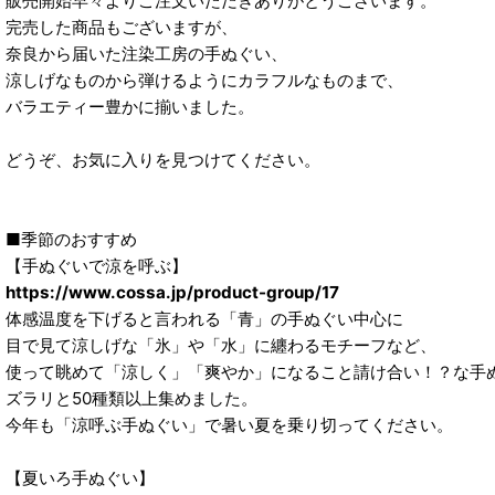
販売開始早々よりご注文いただきありがとうございます。
完売した商品もございますが、
奈良から届いた注染工房の手ぬぐい、
涼しげなものから弾けるようにカラフルなものまで、
バラエティー豊かに揃いました。
どうぞ、お気に入りを見つけてください。
■季節のおすすめ
【手ぬぐいで涼を呼ぶ】
https://www.cossa.jp/product-group/17
体感温度を下げると言われる「青」の手ぬぐい中心に
目で見て涼しげな「氷」や「水」に纏わるモチーフなど、
使って眺めて「涼しく」「爽やか」になること請け合い！？な手
ズラリと50種類以上集めました。
今年も「涼呼ぶ手ぬぐい」で暑い夏を乗り切ってください。
【夏いろ手ぬぐい】