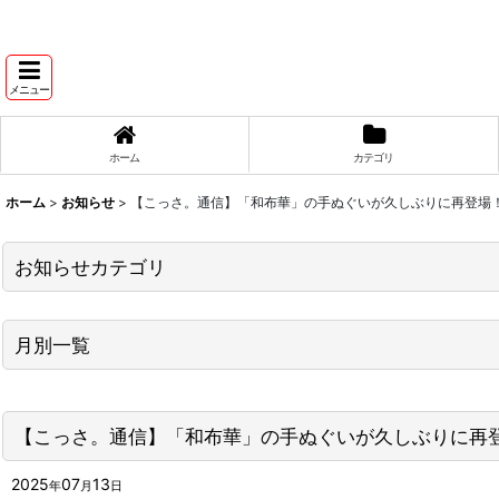
メニュー
ホーム
カテゴリ
ホーム
>
お知らせ
>
【こっさ。通信】「和布華」の手ぬぐいが久しぶりに再登場
お知らせカテゴリ
商品入荷情報
月別一覧
こっさ。通信
2026年
キャンペーン情報
【こっさ。通信】「和布華」の手ぬぐいが久しぶりに再
2025年
その他お知らせ
2024年
2025
07
13
年
月
日