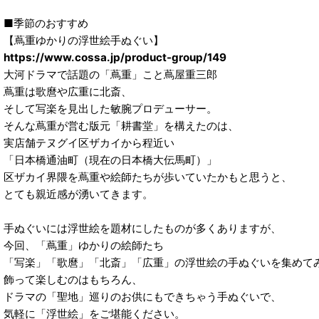
■季節のおすすめ
【蔦重ゆかりの浮世絵手ぬぐい】
https://www.cossa.jp/product-group/149
大河ドラマで話題の「蔦重」こと蔦屋重三郎
蔦重は歌麿や広重に北斎、
そして写楽を見出した敏腕プロデューサー。
そんな蔦重が営む版元「耕書堂」を構えたのは、
実店舗テヌグイ区ザカイから程近い
「日本橋通油町（現在の日本橋大伝馬町）」
区ザカイ界隈を蔦重や絵師たちが歩いていたかもと思うと、
とても親近感が湧いてきます。
手ぬぐいには浮世絵を題材にしたものが多くありますが、
今回、「蔦重」ゆかりの絵師たち
「写楽」「歌麿」「北斎」「広重」の浮世絵の手ぬぐいを集めて
飾って楽しむのはもちろん、
ドラマの「聖地」巡りのお供にもできちゃう手ぬぐいで、
気軽に「浮世絵」をご堪能ください。