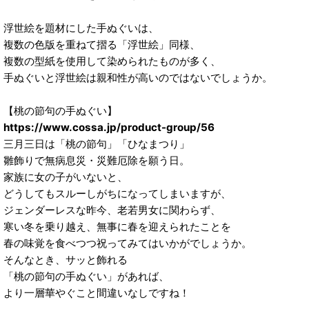
浮世絵を題材にした手ぬぐいは、
複数の色版を重ねて摺る「浮世絵」同様、
複数の型紙を使用して染められたものが多く、
手ぬぐいと浮世絵は親和性が高いのではないでしょうか。
【桃の節句の手ぬぐい】
https://www.cossa.jp/product-group/56
三月三日は「桃の節句」「ひなまつり」
雛飾りで無病息災・災難厄除を願う日。
家族に女の子がいないと、
どうしてもスルーしがちになってしまいますが、
ジェンダーレスな昨今、老若男女に関わらず、
寒い冬を乗り越え、無事に春を迎えられたことを
春の味覚を食べつつ祝ってみてはいかがでしょうか。
そんなとき、サッと飾れる
「桃の節句の手ぬぐい」があれば、
より一層華やぐこと間違いなしですね！