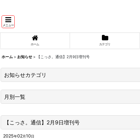
メニュー
ホーム
カテゴリ
ホーム
>
お知らせ
>
【こっさ。通信】2月9日増刊号
お知らせカテゴリ
商品入荷情報
月別一覧
こっさ。通信
2026年
キャンペーン情報
【こっさ。通信】2月9日増刊号
2025年
その他お知らせ
2024年
2025
02
10
年
月
日