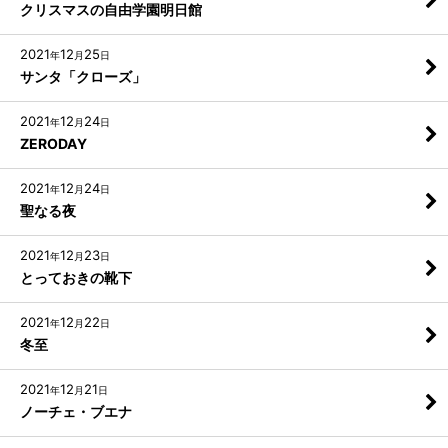
クリスマスの自由学園明日館
2021
12
25
年
月
日
サンタ「クローズ」
2021
12
24
年
月
日
ZERODAY
2021
12
24
年
月
日
聖なる夜
2021
12
23
年
月
日
とっておきの靴下
2021
12
22
年
月
日
冬至
2021
12
21
年
月
日
ノーチェ・ブエナ