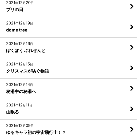
2021
12
20
年
月
日
ブリの日
2021
12
19
年
月
日
dome tree
2021
12
16
年
月
日
ぽくぽく ぷれぜんと
2021
12
15
年
月
日
クリスマスが紡ぐ物語
2021
12
14
年
月
日
秘湯中の秘湯へ
2021
12
11
年
月
日
山眠る
2021
12
09
年
月
日
ゆるキャラ初の宇宙飛行士！？