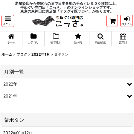
老舗染店から作家ものまで日本各地の手ぬぐい５００種類以上、
手ぬぐい専門店「こっさ。」のオンラインショップです。
東京の東神田に実店舗「テヌグイ区ザカイ」があります。
メニュー
ログイン
ホーム
カテゴリ
柄で選ぶ
新入荷
商品検索
営業日
ホーム
>
ブログ
>
2022年1月
>
葉ボタン
月別一覧
2022年
2021年
葉ボタン
2022
01
12
年
月
日