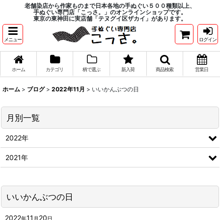
老舗染店から作家ものまで日本各地の手ぬぐい５００種類以上、
手ぬぐい専門店「こっさ。」のオンラインショップです。
東京の東神田に実店舗「テヌグイ区ザカイ」があります。
メニュー
ログイン
ホーム
カテゴリ
柄で選ぶ
新入荷
商品検索
営業日
ホーム
>
ブログ
>
2022年11月
>
いいかんぶつの日
月別一覧
2022年
2021年
いいかんぶつの日
2022
11
20
年
月
日