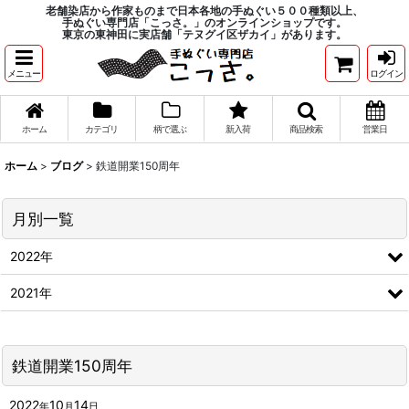
老舗染店から作家ものまで日本各地の手ぬぐい５００種類以上、
手ぬぐい専門店「こっさ。」のオンラインショップです。
東京の東神田に実店舗「テヌグイ区ザカイ」があります。
メニュー
ログイン
ホーム
カテゴリ
柄で選ぶ
新入荷
商品検索
営業日
ホーム
>
ブログ
>
鉄道開業150周年
月別一覧
2022年
2021年
鉄道開業150周年
2022
10
14
年
月
日