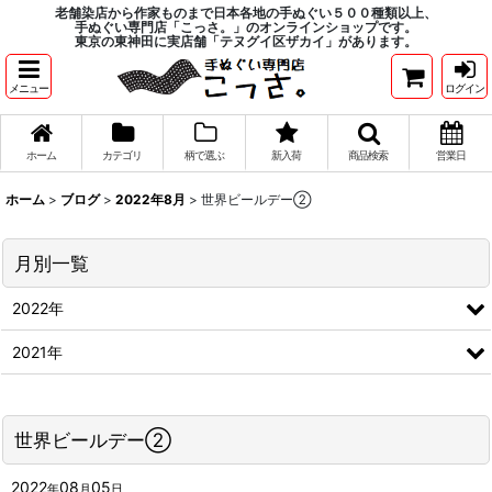
老舗染店から作家ものまで日本各地の手ぬぐい５００種類以上、
手ぬぐい専門店「こっさ。」のオンラインショップです。
東京の東神田に実店舗「テヌグイ区ザカイ」があります。
メニュー
ログイン
ホーム
カテゴリ
柄で選ぶ
新入荷
商品検索
営業日
ホーム
>
ブログ
>
2022年8月
>
世界ビールデー②
月別一覧
2022年
2021年
世界ビールデー②
2022
08
05
年
月
日