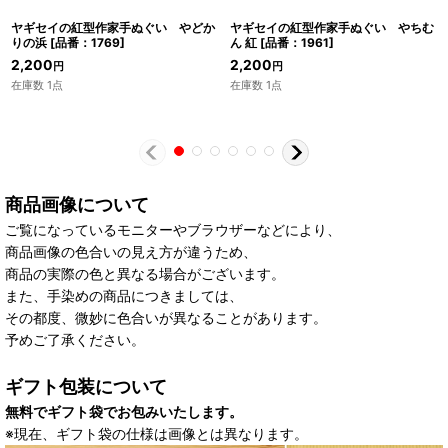
ヤギセイの紅型作家手ぬぐい やどか
ヤギセイの紅型作家手ぬぐい やちむ
りの浜
[
品番：1769
]
ん 紅
[
品番：1961
]
2,200
2,200
円
円
在庫数 1点
在庫数 1点
商品画像について
ご覧になっているモニターやブラウザーなどにより、
商品画像の色合いの見え方が違うため、
商品の実際の色と異なる場合がございます。
また、手染めの商品につきましては、
その都度、微妙に色合いが異なることがあります。
予めご了承ください。
ギフト包装について
無料でギフト袋でお包みいたします。
※現在、ギフト袋の仕様は画像とは異なります。