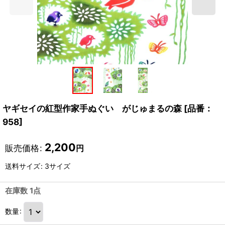
ヤギセイの紅型作家手ぬぐい がじゅまるの森
[
品番：
958
]
2,200
販売価格
:
円
送料サイズ
:
3サイズ
在庫数 1点
数量
: