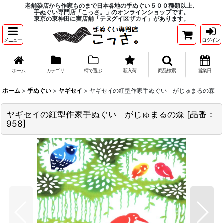
老舗染店から作家ものまで日本各地の手ぬぐい５００種類以上、
手ぬぐい専門店「こっさ。」のオンラインショップです。
東京の東神田に実店舗「テヌグイ区ザカイ」があります。
メニュー
ログイン
ホーム
カテゴリ
柄で選ぶ
新入荷
商品検索
営業日
ホーム
>
手ぬぐい
>
ヤギセイ
>
ヤギセイの紅型作家手ぬぐい がじゅまるの森
ヤギセイの紅型作家手ぬぐい がじゅまるの森
[
品番：
958
]