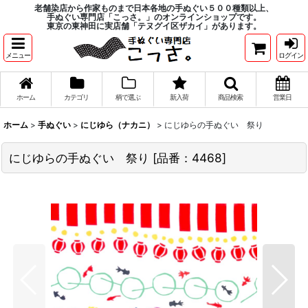
老舗染店から作家ものまで日本各地の手ぬぐい５００種類以上、
手ぬぐい専門店「こっさ。」のオンラインショップです。
東京の東神田に実店舗「テヌグイ区ザカイ」があります。
メニュー
ログイン
ホーム
カテゴリ
柄で選ぶ
新入荷
商品検索
営業日
ホーム
>
手ぬぐい
>
にじゆら（ナカニ）
>
にじゆらの手ぬぐい 祭り
にじゆらの手ぬぐい 祭り
[
品番：4468
]