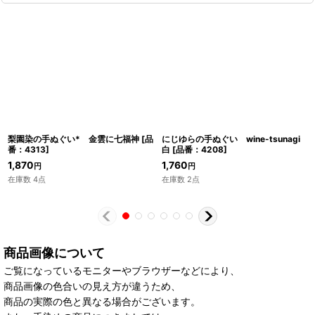
梨園染の手ぬぐい* 金雲に七福神
[
品
にじゆらの手ぬぐい wine-tsunagi
番：4313
]
白
[
品番：4208
]
1,870
1,760
円
円
在庫数 4点
在庫数 2点
商品画像について
ご覧になっているモニターやブラウザーなどにより、
商品画像の色合いの見え方が違うため、
商品の実際の色と異なる場合がございます。