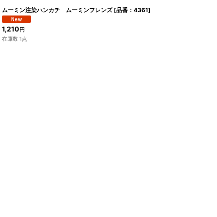
ムーミン注染ハンカチ ムーミンフレンズ
[
品番：4361
]
1,210
円
在庫数 1点