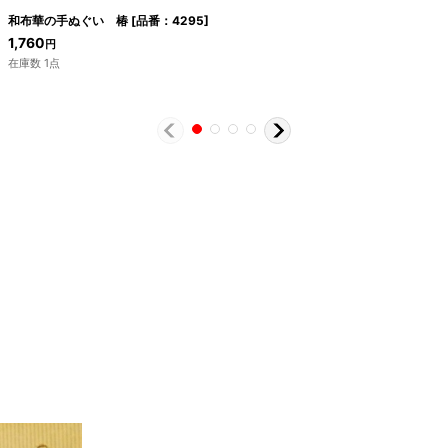
和布華の手ぬぐい 椿
[
品番：4295
]
1,760
円
在庫数 1点