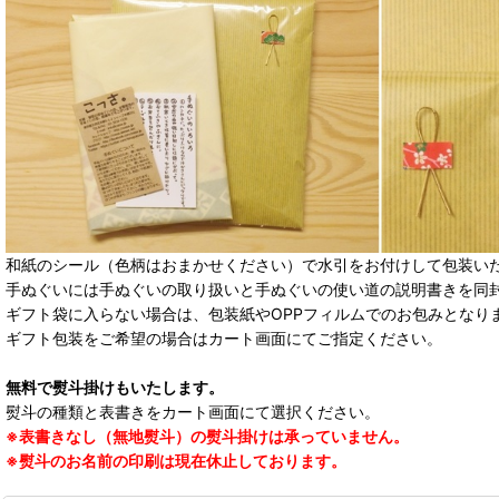
和紙のシール（色柄はおまかせください）で水引をお付けして包装い
手ぬぐいには手ぬぐいの取り扱いと手ぬぐいの使い道の説明書きを同
ギフト袋に入らない場合は、包装紙やOPPフィルムでのお包みとなり
ギフト包装をご希望の場合はカート画面にてご指定ください。
無料で熨斗掛けもいたします。
熨斗の種類と表書きをカート画面にて選択ください。
※表書きなし（無地熨斗）の熨斗掛けは承っていません。
※熨斗のお名前の印刷は現在休止しております。