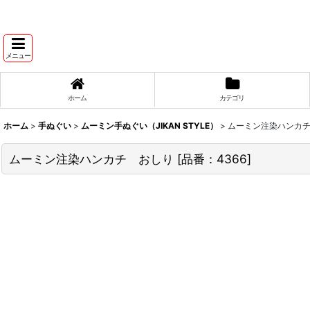
メニュー
ホーム
カテゴリ
ホーム
>
手ぬぐい
>
ムーミン手ぬぐい（JIKAN STYLE）
>
ムーミン注染ハンカ
ムーミン注染ハンカチ おしり
[
品番：4366
]