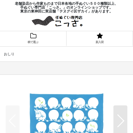
老舗染店から作家ものまで日本各地の手ぬぐい５００種類以上、
手ぬぐい専門店「こっさ。」のオンラインショップです。
東京の東神田に実店舗「テヌグイ区ザカイ」があります。
柄で選ぶ
新入荷
チ おしり