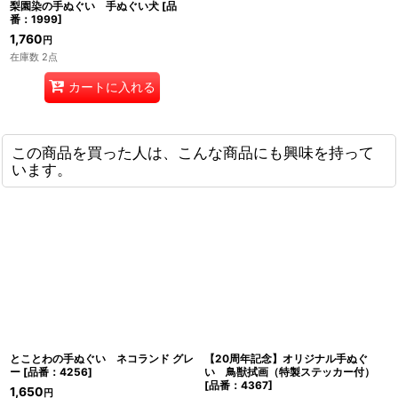
梨園染の手ぬぐい 手ぬぐい犬
[
品
番：1999
]
1,760
円
在庫数 2点
カートに入れる
この商品を買った人は、こんな商品にも興味を持って
います。
とことわの手ぬぐい ネコランド グレ
【20周年記念】オリジナル手ぬぐ
ー
[
品番：4256
]
い 鳥獣拭画（特製ステッカー付）
[
品番：4367
]
1,650
円