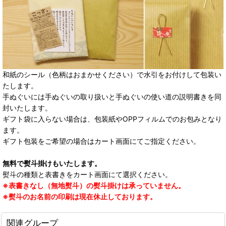
和紙のシール（色柄はおまかせください）で水引をお付けして包装い
たします。
手ぬぐいには手ぬぐいの取り扱いと手ぬぐいの使い道の説明書きを同
封いたします。
ギフト袋に入らない場合は、包装紙やOPPフィルムでのお包みとなり
ます。
ギフト包装をご希望の場合はカート画面にてご指定ください。
無料で熨斗掛けもいたします。
熨斗の種類と表書きをカート画面にて選択ください。
※表書きなし（無地熨斗）の熨斗掛けは承っていません。
※熨斗のお名前の印刷は現在休止しております。
関連グループ