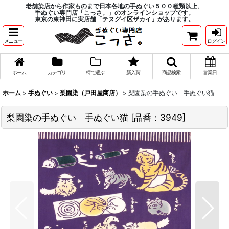
老舗染店から作家ものまで日本各地の手ぬぐい５００種類以上、
手ぬぐい専門店「こっさ。」のオンラインショップです。
東京の東神田に実店舗「テヌグイ区ザカイ」があります。
メニュー
ログイン
ホーム
カテゴリ
柄で選ぶ
新入荷
商品検索
営業日
ホーム
>
手ぬぐい
>
梨園染（戸田屋商店）
>
梨園染の手ぬぐい 手ぬぐい猫
梨園染の手ぬぐい 手ぬぐい猫
[
品番：3949
]