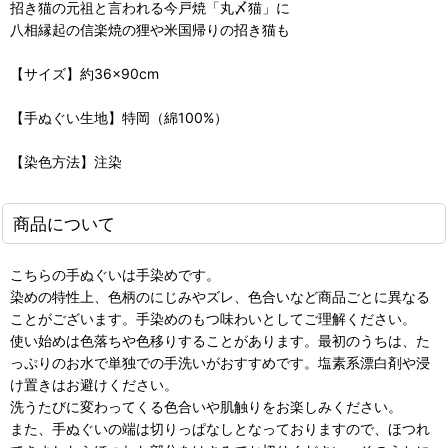
招き猫の元祖と言われる今戸焼「丸〆猫」に
八相縁起の信楽焼の狸や米国帰りの招き猫も
【サイズ】約36×90cm
【手ぬぐい生地】特岡（綿100%）
【染色方法】注染
商品について
こちらの手ぬぐいは手染めです。
染めの特性上、色柄のにじみやズレ、色合いなど商品ごとに異なる
ことがございます。手染めのもつ味わいとしてご理解ください。
使い始めは色落ちや色移りすることがあります。最初のうちは、た
っぷりのお水で単独での手洗いがおすすめです。塩素系漂白剤や浸
け置きはお避けください。
洗うたびに変わってくる色合いや肌触りをお楽しみください。
また、手ぬぐいの端は切りっぱなしとなっておりますので、ほつれ