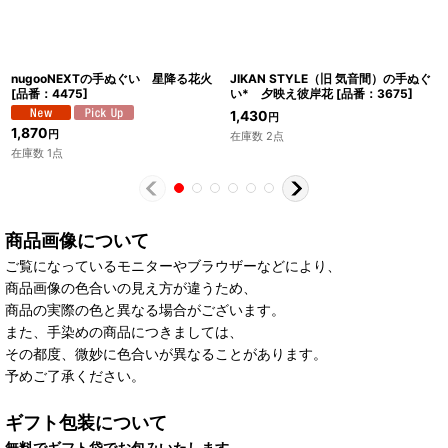
nugooNEXTの手ぬぐい 星降る花火
JIKAN STYLE（旧 気音間）の手ぬぐ
[
品番：4475
]
い* 夕映え彼岸花
[
品番：3675
]
1,430
円
1,870
円
在庫数 2点
在庫数 1点
商品画像について
ご覧になっているモニターやブラウザーなどにより、
商品画像の色合いの見え方が違うため、
商品の実際の色と異なる場合がございます。
また、手染めの商品につきましては、
その都度、微妙に色合いが異なることがあります。
予めご了承ください。
ギフト包装について
無料でギフト袋でお包みいたします。