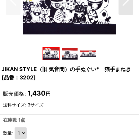
JIKAN STYLE（旧 気音間）の手ぬぐい* 猫手まねき
[
品番：3202
]
1,430
販売価格
:
円
送料サイズ
:
3サイズ
在庫数 1点
数量
: