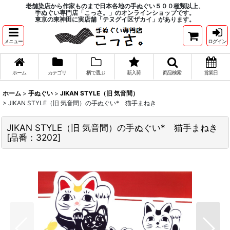
老舗染店から作家ものまで日本各地の手ぬぐい５００種類以上、
手ぬぐい専門店「こっさ。」のオンラインショップです。
東京の東神田に実店舗「テヌグイ区ザカイ」があります。
メニュー
ログイン
ホーム
カテゴリ
柄で選ぶ
新入荷
商品検索
営業日
ホーム
>
手ぬぐい
>
JIKAN STYLE（旧 気音間）
>
JIKAN STYLE（旧 気音間）の手ぬぐい* 猫手まねき
JIKAN STYLE（旧 気音間）の手ぬぐい* 猫手まねき
[
品番：3202
]