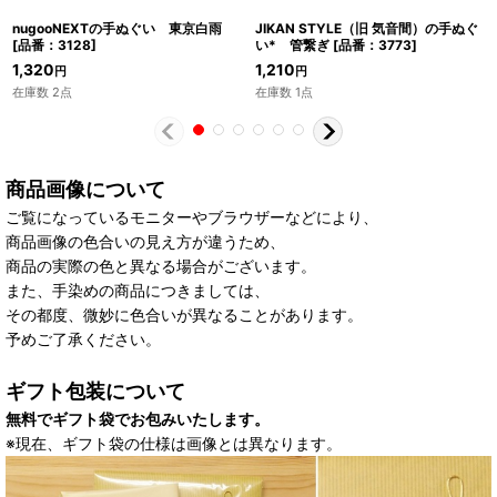
nugooNEXTの手ぬぐい 東京白雨
JIKAN STYLE（旧 気音間）の手ぬぐ
[
品番：3128
]
い* 管繋ぎ
[
品番：3773
]
1,320
1,210
円
円
在庫数 2点
在庫数 1点
商品画像について
ご覧になっているモニターやブラウザーなどにより、
商品画像の色合いの見え方が違うため、
商品の実際の色と異なる場合がございます。
また、手染めの商品につきましては、
その都度、微妙に色合いが異なることがあります。
予めご了承ください。
ギフト包装について
無料でギフト袋でお包みいたします。
※現在、ギフト袋の仕様は画像とは異なります。