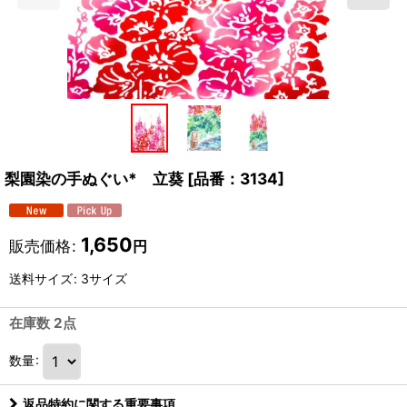
梨園染の手ぬぐい* 立葵
[
品番：3134
]
1,650
販売価格
:
円
送料サイズ
:
3サイズ
在庫数 2点
数量
:
返品特約に関する重要事項