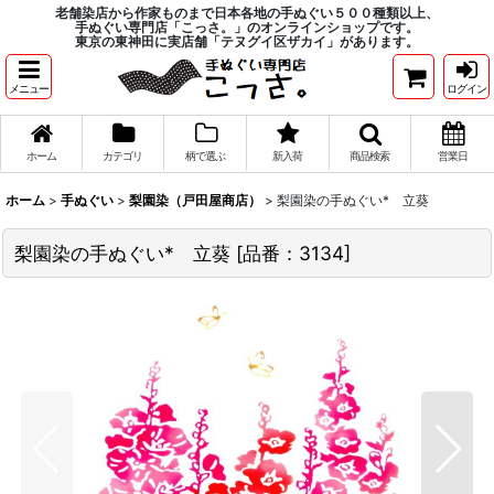
老舗染店から作家ものまで日本各地の手ぬぐい５００種類以上、
手ぬぐい専門店「こっさ。」のオンラインショップです。
東京の東神田に実店舗「テヌグイ区ザカイ」があります。
メニュー
ログイン
ホーム
カテゴリ
柄で選ぶ
新入荷
商品検索
営業日
ホーム
>
手ぬぐい
>
梨園染（戸田屋商店）
>
梨園染の手ぬぐい* 立葵
梨園染の手ぬぐい* 立葵
[
品番：3134
]