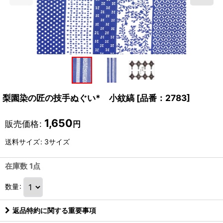
梨園染の匠の技手ぬぐい* 小紋縞
[
品番：2783
]
1,650
販売価格
:
円
送料サイズ
:
3サイズ
在庫数 1点
数量
:
返品特約に関する重要事項