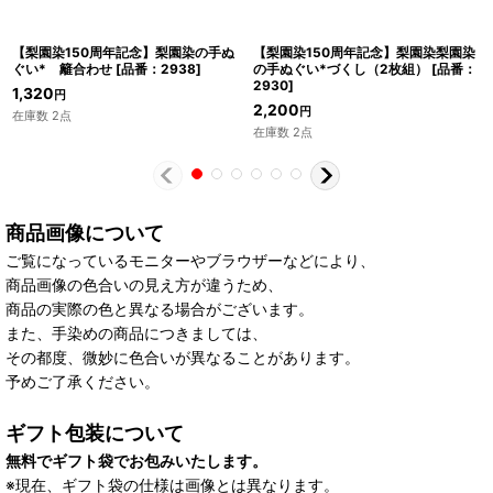
【梨園染150周年記念】梨園染の手ぬ
【梨園染150周年記念】梨園染梨園染
ぐい* 籬合わせ
[
品番：2938
]
の手ぬぐい*づくし（2枚組）
[
品番：
2930
]
1,320
円
2,200
円
在庫数 2点
在庫数 2点
商品画像について
ご覧になっているモニターやブラウザーなどにより、
商品画像の色合いの見え方が違うため、
商品の実際の色と異なる場合がございます。
また、手染めの商品につきましては、
その都度、微妙に色合いが異なることがあります。
予めご了承ください。
ギフト包装について
無料でギフト袋でお包みいたします。
※現在、ギフト袋の仕様は画像とは異なります。