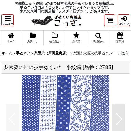
老舗染店から作家ものまで日本各地の手ぬぐい５００種類以上、
手ぬぐい専門店「こっさ。」のオンラインショップです。
東京の東神田に実店舗「テヌグイ区ザカイ」があります。
メニュー
ログイン
ホーム
カテゴリ
柄で選ぶ
新入荷
商品検索
営業日
ホーム
>
手ぬぐい
>
梨園染（戸田屋商店）
>
梨園染の匠の技手ぬぐい* 小紋縞
梨園染の匠の技手ぬぐい* 小紋縞
[
品番：2783
]