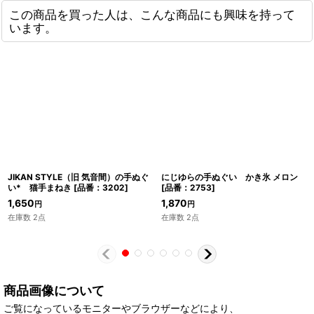
この商品を買った人は、こんな商品にも興味を持って
います。
JIKAN STYLE（旧 気音間）の手ぬぐ
にじゆらの手ぬぐい かき氷 メロン
い* 猫手まねき
[
品番：3202
]
[
品番：2753
]
1,650
1,870
円
円
在庫数 2点
在庫数 2点
商品画像について
ご覧になっているモニターやブラウザーなどにより、