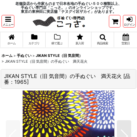
老舗染店から作家ものまで日本各地の手ぬぐい５００種類以上、
手ぬぐい専門店「こっさ。」のオンラインショップです。
東京の東神田に実店舗「テヌグイ区ザカイ」があります。
メニュー
ログイン
ホーム
カテゴリ
柄で選ぶ
新入荷
商品検索
営業日
ホーム
>
手ぬぐい
>
JIKAN STYLE（旧 気音間）
>
JIKAN STYLE（旧 気音間）の手ぬぐい 満天花火
JIKAN STYLE（旧 気音間）の手ぬぐい 満天花火
[
品
番：1965
]